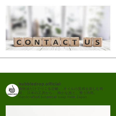
bubbledrop.official
植物油だけでつくる石鹸。
オイルの質感を楽しむ時
間。
日本の工房から。
静かな泡と、整う時間。
Handcrafted botanical soap from Japan.