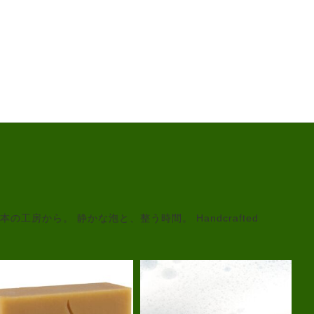
本の工房から。
静かな泡と、整う時間。
Handcrafted