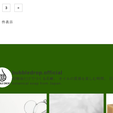
3
»
2 件表示
bubbledrop.official
植物油だけでつくる石鹸。
オイルの質感を楽しむ時間。
日
botanical soap from Japan.