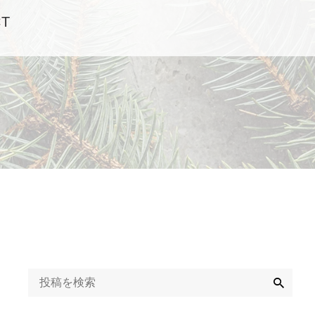
CT
検
索