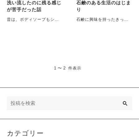
洗い流したのに残る感じ
石鹸のある生活のはじま
が苦手だった話
り
昔は、ボディソープもシャ
石鹸に興味を持ったきっか
ンプーも普通に使っていま
けは、20歳頃の自分の髪で
した。特に気にしたことも
した。当時はずっとパーマ
なくて、それが当た・・・
をかけ続けていて、気づ
い・・・
1 〜 2 件表示
検
索
カテゴリー