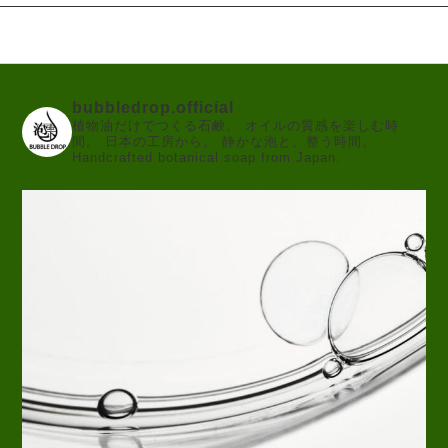
bubbledrop.official
植物油だけでつくる石鹸。
オイルの質感を楽しむ時
間。
日本の工房から。
静かな泡と、整う時間。
Handcrafted botanical soap from Japan.