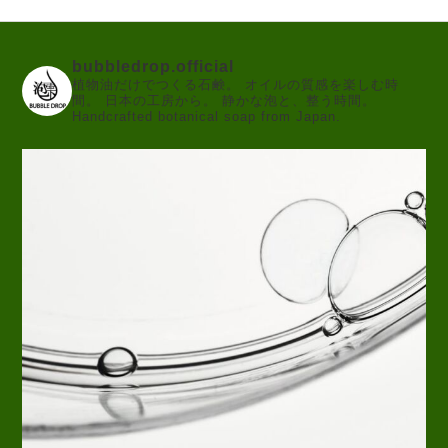
bubbledrop.official
植物油だけでつくる石鹸。
オイルの質感を楽しむ時
間。
日本の工房から。
静かな泡と、整う時間。
Handcrafted botanical soap from Japan.