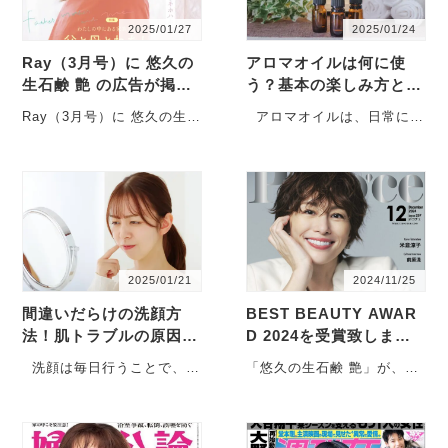
2025/01/27
2025/01/24
Ray（3月号）に 悠久の
アロマオイルは何に使
生石鹸 艶 の広告が掲載
う？基本の楽しみ方と生
されました。
活に役立つ方法を解説
Ray（3月号）に 悠久の生石
アロマオイルは、日常に癒
鹸 艶 の広告が掲載されまし
しを与えるアイテムとして
た。
人気です。部屋の芳香剤と
して活用することが一般的
ですが、虫よけスプレーや
服の香り付けなど、楽しみ
方は…
2025/01/21
2024/11/25
間違いだらけの洗顔方
BEST BEAUTY AWAR
法！肌トラブルの原因に
D 2024を受賞致しまし
なるスキンケアを解説
た！！
洗顔は毎日行うことで、肌
「悠久の生石鹸 艶」が、月
の健康を保ちやすくなりま
刊女性情報誌
す。しかし、間違った方法
「Poco’ce（ポコチェ）」
で行うとかえって肌トラブ
12月号で、BEST BEAUTY
ルの原因になるため、正し
AWARD 2024を受賞致しま