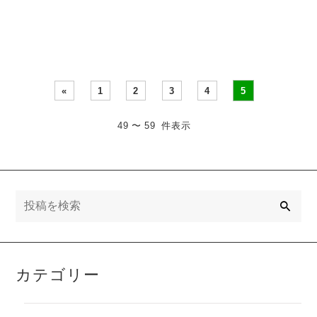
石鹸の魅力を書いてみます
ね。 僕は、いつもお風呂に
石鹸が３～４種類があっ
て、今日は…
«
1
2
3
4
5
49 〜 59 件表示
検
索
カテゴリー