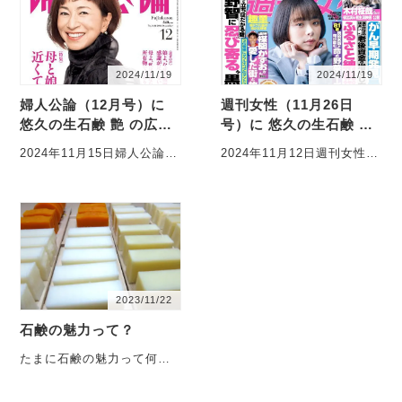
い方法を知ることが大切で
した！！ 数ある商品の中か
す。…
ら選んで頂き誠にありが…
2024/11/19
2024/11/19
婦人公論（12月号）に
週刊女性（11月26日
悠久の生石鹸 艶 の広告
号）に 悠久の生石鹸 艶
が掲載されました。
の広告が掲載されまし
2024年11月15日婦人公論
2024年11月12日週刊女性
た。
（12月号）に 悠久の生石鹸
（11月26日号）に 悠久の生
艶 の広告が掲載されまし
石鹸 艶 の広告が掲載されま
た。
した。
2023/11/22
石鹸の魅力って？
たまに石鹸の魅力って何
～？って聞かれることある
ので、 今日は僕が感じてる