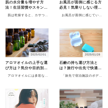
肌の水分量を増やす方
お風呂が面倒に感じる方
法！生活習慣やスキンケ
必見！気乗りしない理由
アのポイントを解説
と対策を徹底解説
肌は乾燥すると、カサつき
お風呂が面倒に感じている
やニキビ、ヒリつきなどさ
方は意外と多いものです。
まざまな肌トラブルを起こ
日々の生活に追われ、入浴
しやすくなります。そのた
することへの心理的な抵抗
め、肌の水分量を保つこと
感を感じている人も少なく
が大切です。この記事で
ありません。この記事で
は、肌…
は、お…
2025/02/01
2025/01/28
アロマオイルの上手な選
石鹸の持ち運び方法と
び方は？気分や目的別に
は？旅行や出先で快適に
選ぶポイントを解説
石鹸を使うコツを紹介
アロマオイルには多彩な香
「旅先で宿泊施設のボディ
りと効果があり、初心者に
ソープが肌に合うか心配」
とっては、どのように選べ
「外出先の手洗い場に石鹸
ば良いのか迷うこともある
が置いてあるか分からな
でしょう。種類によって効
い」といった経験がある人
果もさまざまですが、まず
は多いのではないでしょう
は自…
か。出…