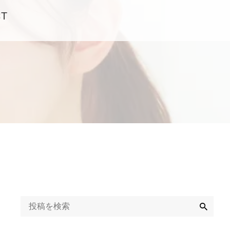
CT
検
索