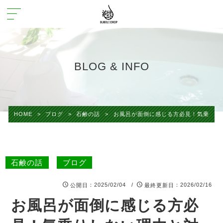
BLOG & INFO
HOME
>
ブログ
>
石鹸の話
>
お風呂が面倒に感じる方必見！気乗りし
石鹸の話
ブログ
：2025/02/04 /
：2026/02/16
公開日
最終更新日
お風呂が面倒に感じる方必