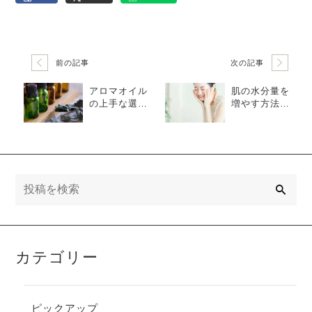
前の記事
次の記事
アロマオイル
肌の水分量を
の上手な選び
増やす方法！
方は？気分や
生活習慣やス
目的別に選ぶ
キンケアのポ
ポイントを解
イントを解説
説
検
索
カテゴリー
ピックアップ