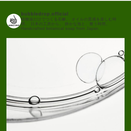
bubbledrop.official
植物油だけでつくる石鹸。
オイルの質感を楽しむ時
間。
日本の工房から。
静かな泡と、整う時間。
Handcrafted botanical soap from Japan.